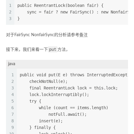
1
public ReentrantLock(boolean fair) {
2
    sync = fair ? new FairSync() : new NonfairSy
3
}
对于FairSync NonfairSync的分析请参考
备注
put
接下来，我们来看一下
方法，
java
1
public void put(E e) throws InterruptedExceptio
2
    checkNotNull(e);
3
    final ReentrantLock lock = this.lock;
4
    lock.lockInterruptibly();
5
    try {
6
        while (count == items.length)
7
            notFull.await();
8
        insert(e);
9
    } finally {