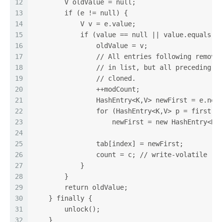
12
        V oldValue = null;
13
        if (e != null) {
14
            V v = e.value;
15
            if (value == null || value.equals(v
16
                oldValue = v;
17
                // All entries following remove
18
                // in list, but all preceding o
19
                // cloned.
20
                ++modCount;
21
                HashEntry<K,V> newFirst = e.nex
22
                for (HashEntry<K,V> p = first; 
23
                    newFirst = new HashEntry<K,
24
                                               
25
                tab[index] = newFirst;
26
                count = c; // write-volatile
27
            }
28
        }
29
        return oldValue;
30
    } finally {
31
        unlock();
32
    }