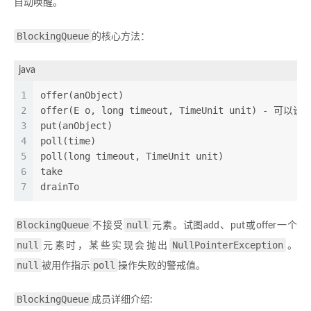
自动唤醒。
BlockingQueue
的核心方法：
java
1
2
offer(E o,
3
4
5
6
7
BlockingQueue
null
不接受
元素。试图add、put或offer一个
null
NullPointerException
元素时，某些实现会抛出
。
null
poll
被用作指示
操作失败的警戒值。
BlockingQueue
成员详细介绍: