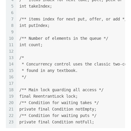
5
int takeIndex;
6
7
/** items index for next put, offer, or add */
8
int putIndex;
9
10
/** Number of elements in the queue */
11
int count;
12
13
/*
14
 * Concurrency control uses the classic two-con
15
 * found in any textbook.
16
 */
17
18
/** Main lock guarding all access */
19
final ReentrantLock lock;
20
/** Condition for waiting takes */
21
private final Condition notEmpty;
22
/** Condition for waiting puts */
23
private final Condition notFull;