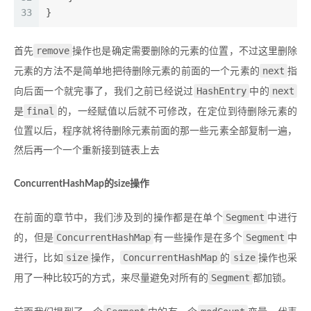
33
}
remove
首先
操作也是确定需要删除的元素的位置，不过这里删除
next
元素的方法不是简单地把待删除元素的前面的一个元素的
指
HashEntry
next
向后面一个就完事了，我们之前已经说过
中的
final
是
的，一经赋值以后就不可修改，在定位到待删除元素的
位置以后，程序就将待删除元素前面的那一些元素全部复制一遍，
然后再一个一个重新接到链表上去
ConcurrentHashMap的size操作
Segment
在前面的章节中，我们涉及到的操作都是在单个
中进行
ConcurrentHashMap
Segment
的，但是
有一些操作是在多个
中
size
ConcurrentHashMap
size
进行，比如
操作，
的
操作也采
Segment
用了一种比较巧的方式，来尽量避免对所有的
都加锁。