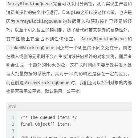
ArrayBlockingQueue
完全可以采用分离锁，从而实现生产者和
消费者操作的完全并行运行。Doug Lea之所以没这样去做，也许是
ArrayBlockingQueue
因为
的数据写入和获取操作已经足够轻
巧，以至于引入独立的锁机制，除了给代码带来额外的复杂性外，
ArrayBlockingQueue
其在性能上完全占不到任何便宜。
和
LinkedBlockingQueue
间还有一个明显的不同之处在于，前者
在插入或删除元素时不会产生或销毁任何额外的对象实例，而后者
则会生成一个额外的Node对象。这在长时间内需要高效并发地处
理大批量数据的系统中，其对于GC的影响还是存在一定的区别。
ArrayBlockingQueue
而在创建
时，我们还可以控制对象的内部
锁是否采用公平锁，默认采用非公平锁。
java
1
/** The queued items */
2
final Object[] items;
3
4
/** items index for next take, poll, peek or re