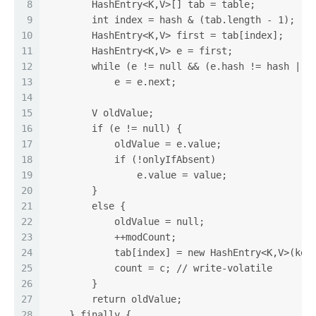
8
        HashEntry<K,V>[] tab = table;  
9
        int index = hash & (tab.length - 1);  
10
        HashEntry<K,V> first = tab[index];  
11
        HashEntry<K,V> e = first;  
12
        while (e != null && (e.hash != hash || 
13
            e = e.next;  
14
15
        V oldValue;  
16
        if (e != null) {  
17
            oldValue = e.value;  
18
            if (!onlyIfAbsent)  
19
                e.value = value;  
20
        }  
21
        else {  
22
            oldValue = null;  
23
            ++modCount;  
24
            tab[index] = new HashEntry<K,V>(key
25
            count = c; // write-volatile  
26
        }  
27
        return oldValue;  
28
    } finally {  