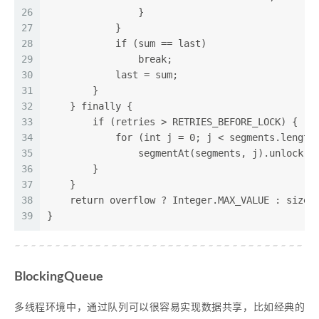
26
                }
27
            }
28
            if (sum == last)
29
                break;
30
            last = sum;
31
        }
32
    } finally {
33
        if (retries > RETRIES_BEFORE_LOCK) {
34
            for (int j = 0; j < segments.length
35
                segmentAt(segments, j).unlock()
36
        }
37
    }
38
    return overflow ? Integer.MAX_VALUE : size;
39
}
BlockingQueue
多线程环境中，通过队列可以很容易实现数据共享，比如经典的