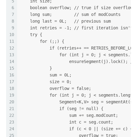
5
    int size;
6
    boolean overflow; // true if size overflows
7
    long sum;         // sum of modCounts
8
    long last = 0L;   // previous sum
9
    int retries = -1; // first iteration isn't 
10
    try {
11
        for (;;) {
12
            if (retries++ == RETRIES_BEFORE_LOC
13
                for (int j = 0; j < segments.le
14
                    ensureSegment(j).lock(); //
15
            }
16
            sum = 0L;
17
            size = 0;
18
            overflow = false;
19
            for (int j = 0; j < segments.length
20
                Segment<K,V> seg = segmentAt(se
21
                if (seg != null) {
22
                    sum += seg.modCount;
23
                    int c = seg.count;
24
                    if (c < 0 || (size += c) < 
25
                        overflow = true;