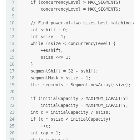
7
    if (concurrencyLevel > MAX_SEGMENTS)
8
        concurrencyLevel = MAX_SEGMENTS;
9
10
    // Find power-of-two sizes best matching ar
11
    int sshift = 0;
12
    int ssize = 1;
13
    while (ssize < concurrencyLevel) {
14
        ++sshift;
15
        ssize <<= 1;
16
    }
17
    segmentShift = 32 - sshift;
18
    segmentMask = ssize - 1;
19
    this.segments = Segment.newArray(ssize);
20
21
    if (initialCapacity > MAXIMUM_CAPACITY)
22
        initialCapacity = MAXIMUM_CAPACITY;
23
    int c = initialCapacity / ssize;
24
    if (c * ssize < initialCapacity)
25
        ++c;
26
    int cap = 1;
27
    while (cap < c)