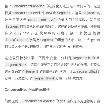
ConcurrentHashMap
整个
的初始化方法还是非常简单的，先是
concurrentLevel
new
Segment
Segment
根据
来
出
，这里
的
concurrentLevel
数量是不大于
的最大的2的指数，就是说
Segment
的数量永远是2的指数个，这样的好处是方便采用移位操
作来进行hash，加快hash的过程。接下来就是根据
intialCapacity
Segment
确定
的容量的大小，每一个Segment
的容量大小也是2的指数，同样使为了加快hash的过程。
segmentShift
这边需要特别注意一下两个变量，分别是
和
segmentMask
，这两个变量在后面将会起到很大的作用，假设构
Segment
segmentShift
造函数确定了
的数量是2的n次方，那么
segmentMask
就等于32减去n，而
就等于2的n次方减一。
ConcurrentHashMap的get操作
ConcurrentHashMap
get
前面提到过
的
操作是不用加锁的，我