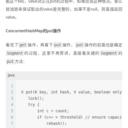
能这个key，value对正在put的过程中，如果出现这种情况，那么
就加锁来保证取出的value是完整的，如果不是null，则直接返回
value。
ConcurrentHashMap的put操作
get
put
put
看完了
操作，再看下
操作，
操作的前面也是确定
Segment
Segment
的过程，这里不再赘述，直接看关键的
的
put
方法：
java
1
2
 V put(K key, int hash, V value, boolean onlyIf
3
    lock();  
4
    try {  
5
        int c = count;  
6
        if (c++ > threshold) // ensure capacity
7
            rehash();  