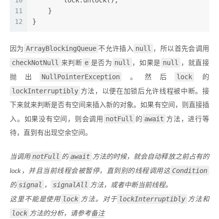
10
        lock.unlock();
11
    }
12
}
ArrayBlockingQueue
null
因为
不允许插入
，所以首先会调用
checkNotNull
e
null
null
来判断
是否为
，如果是
，就直接
NullPointerException
lock
抛出
。然后
的
lockInterruptibly
方法，以便在加锁后允许线程被中断。接
下来就来判断是否有空间来插入新的对象。如果有空间，则直接插
notFull
await
入。如果没有空间，则会调用
的
方法，进行等
待，直到有出现空余空间。
notFull
await
当调用
的
方法的时候，就会自动释放之前占有的
Condition
lock，并且当前线程会被暂停，直到别的线程调用这
signal
signalAll
的
，
方法，或者中断当前线程。
lock
lockInterruptibly
这里不能是使用
方法。对于
方法和
lock
方法的分析，请参考
备注