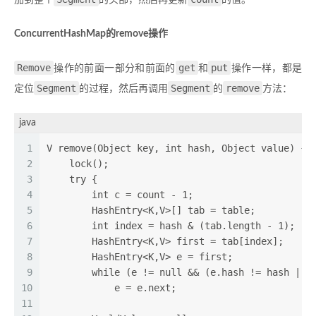
加到整个
的头部，然后再更新
的值。
ConcurrentHashMap的remove操作
Remove
get
put
操作的前面一部分和前面的
和
操作一样，都是
Segment
Segment
remove
定位
的过程，然后再调用
的
方法：
java
1
V remove(Object key, int hash, Object value) {
2
    lock();
3
    try {
4
        int c = count - 1;
5
        HashEntry<K,V>[] tab = table;
6
        int index = hash & (tab.length - 1);
7
        HashEntry<K,V> first = tab[index];
8
        HashEntry<K,V> e = first;
9
        while (e != null && (e.hash != hash || 
10
            e = e.next;
11