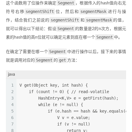
Segment
这个函数用了位操作来确定
，根据传入的hash值向右无
segmentShift
segmentMask
符号右移
位，然后和
进行与操
segmentShift
segmentMask
作，结合我们之前说的
和
的值，
Segment
就可以得出以下结论：假设
的数量是2的n次方，根据元
Segment
素的hash值的高n位就可以确定元素到底在哪一个
中。
Segment
在确定了需要在哪一个
中进行操作以后，接下来的事情
Segment
get
就是调用对应的
的
方法：
java
1
V get(Object key, int hash) {
2
    if (count != 0) { // read-volatile
3
        HashEntry<K,V> e = getFirst(hash);
4
        while (e != null) {
5
            if (e.hash == hash && key.equals(e.
6
                V v = e.value;
7
                if (v != null)
8
                    return v;