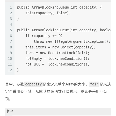
1
public ArrayBlockingQueue(int capacity) {
2
    this(capacity, false);
3
}
4
5
public ArrayBlockingQueue(int capacity, boolean
6
    if (capacity <= 0)
7
        throw new IllegalArgumentException();
8
    this.items = new Object[capacity];
9
    lock = new ReentrantLock(fair);
10
    notEmpty = lock.newCondition();
11
    notFull =  lock.newCondition();
12
}
capacity
fair
其中，参数
是来定义整个Array的大小，
是来决
定否采用公平锁。从默认构造函数可以看出，默认是采用非公平
锁。
java